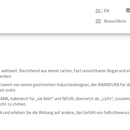
DE
/
EN
Wunschliste
weltweit. Bestehend aus einem zarten, fast unsichtbaren Bügel und ei
ecken.
stammt von einem geistreichen Industriedesigner, der AMANOURA für di
it steht.
A, italienisch für „sie liebt“ und NOUR, übersetzt als „Licht“, zusam
icht zu stehen.
nd erleben Sie die Wirkung auf andere, das Gefühl von Selbstbewussts